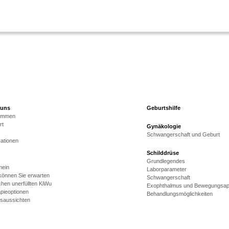
 uns
Geburtshilfe
kommen
rt
Gynäkologie
Schwangerschaft und Geburt
kationen
Schilddrüse
Grundlegendes
mein
Laborparameter
önnen Sie erwarten
Schwangerschaft
hen unerfüllten KiWu
Exophthalmus und Bewegungsap
pieoptionen
Behandlungsmöglichkeiten
gsaussichten