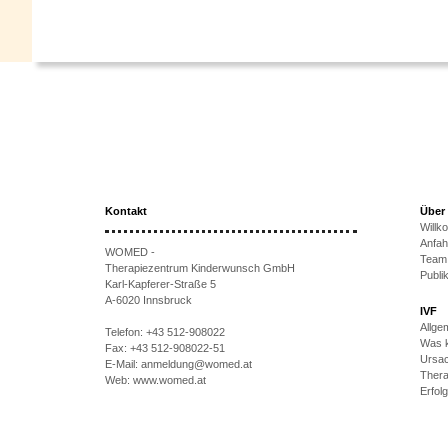
Kontakt
Über
Will
Anfah
WOMED -
Team
Therapiezentrum Kinderwunsch GmbH
Publi
Karl-Kapferer-Straße 5
A-6020 Innsbruck
IVF
Allge
Telefon:
+43 512-908022
Was k
Fax:
+43 512-908022-51
Ursac
E-Mail:
anmeldung@womed.at
Thera
Web:
www.womed.at
Erfol