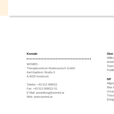
Kontakt
Über
Will
Anfah
WOMED -
Team
Therapiezentrum Kinderwunsch GmbH
Publi
Karl-Kapferer-Straße 5
A-6020 Innsbruck
IVF
Allge
Telefon:
+43 512-908022
Was k
Fax:
+43 512-908022-51
Ursac
E-Mail:
anmeldung@womed.at
Thera
Web:
www.womed.at
Erfol