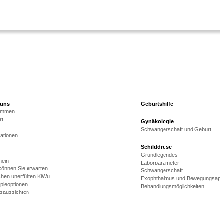
 uns
Geburtshilfe
kommen
rt
Gynäkologie
Schwangerschaft und Geburt
kationen
Schilddrüse
Grundlegendes
mein
Laborparameter
önnen Sie erwarten
Schwangerschaft
hen unerfüllten KiWu
Exophthalmus und Bewegungsap
pieoptionen
Behandlungsmöglichkeiten
gsaussichten