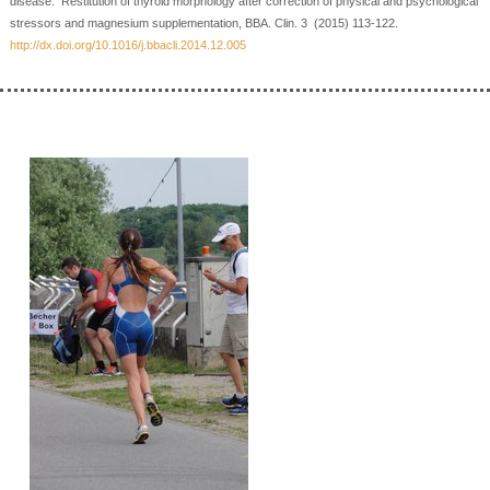
disease: Restitution of thyroid morphology after correction of physical and psychological
stressors and magnesium supplementation, BBA. Clin. 3 (2015) 113-122.
http://dx.doi.org/10.1016/j.bbacli.2014.12.005