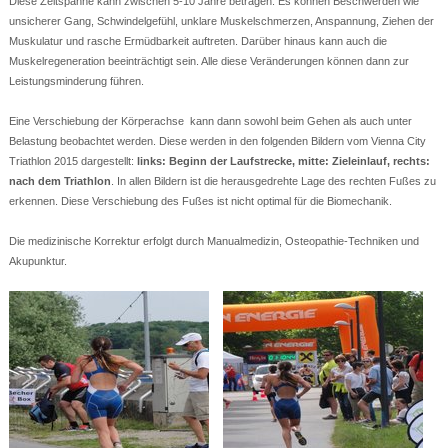
Diese Zeitspanne kann zwischen 5-10 Jahre betragen. Es können Beschwerden wie
unsicherer Gang, Schwindelgefühl, unklare Muskelschmerzen, Anspannung, Ziehen der
Muskulatur und rasche Ermüdbarkeit auftreten. Darüber hinaus kann auch die
Muskelregeneration beeinträchtigt sein. Alle diese Veränderungen können dann zur
Leistungsminderung führen.
Eine Verschiebung der Körperachse kann dann sowohl beim Gehen als auch unter
Belastung beobachtet werden. Diese werden in den folgenden Bildern vom Vienna City
Triathlon 2015 dargestellt:
links: Beginn der Laufstrecke, mitte: Zieleinlauf, rechts:
nach dem Triathlon
. In allen Bildern ist die herausgedrehte Lage des rechten Fußes zu
erkennen. Diese Verschiebung des Fußes ist nicht optimal für die Biomechanik.
Die medizinische Korrektur erfolgt durch Manualmedizin, Osteopathie-Techniken und
Akupunktur.