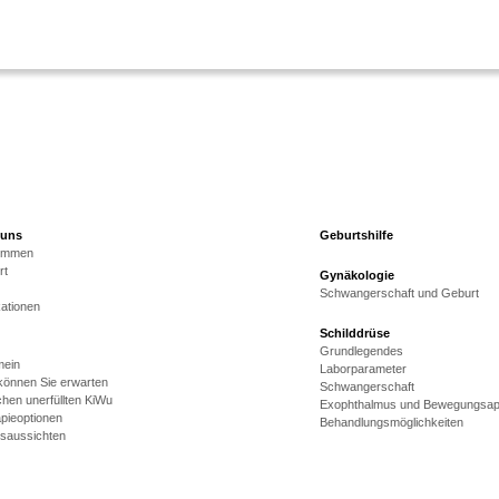
 uns
Geburtshilfe
kommen
rt
Gynäkologie
Schwangerschaft und Geburt
kationen
Schilddrüse
Grundlegendes
mein
Laborparameter
önnen Sie erwarten
Schwangerschaft
hen unerfüllten KiWu
Exophthalmus und Bewegungsap
pieoptionen
Behandlungsmöglichkeiten
gsaussichten