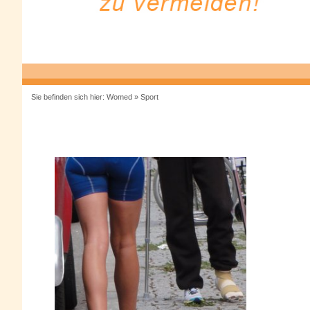
Sie befinden sich hier:
Womed
»
Sport