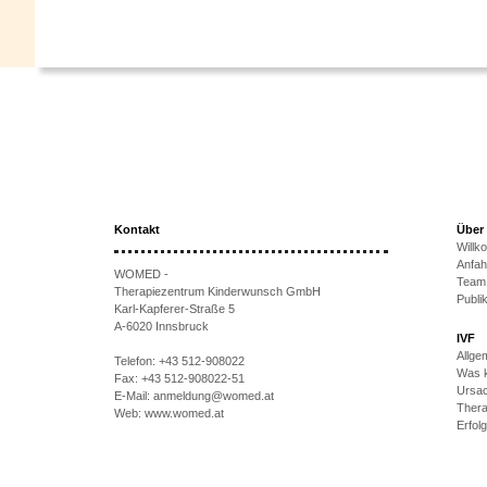
Kontakt
Über
Will
Anfah
WOMED -
Team
Therapiezentrum Kinderwunsch GmbH
Publi
Karl-Kapferer-Straße 5
A-6020 Innsbruck
IVF
Allge
Telefon:
+43 512-908022
Was k
Fax:
+43 512-908022-51
Ursac
E-Mail:
anmeldung@womed.at
Thera
Web:
www.womed.at
Erfol