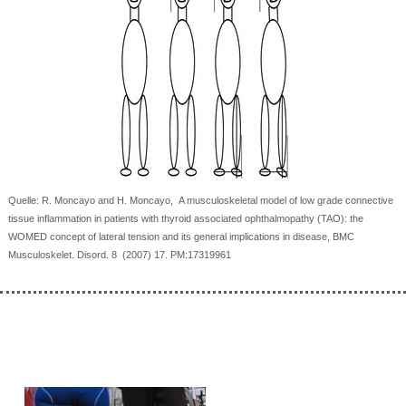
Quelle: R. Moncayo and H. Moncayo, A musculoskeletal model of low grade connective
tissue inflammation in patients with thyroid associated ophthalmopathy (TAO): the
WOMED concept of lateral tension and its general implications in disease, BMC
Musculoskelet. Disord. 8 (2007) 17. PM:17319961