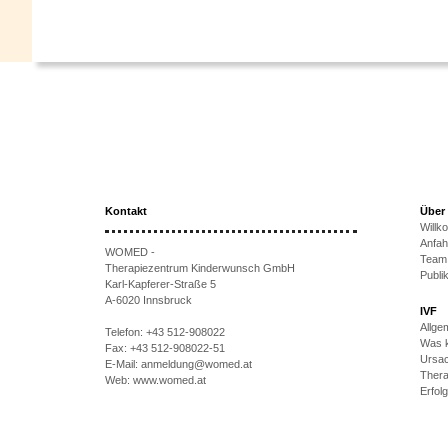
Kontakt
Über
Will
Anfah
WOMED -
Team
Therapiezentrum Kinderwunsch GmbH
Publi
Karl-Kapferer-Straße 5
A-6020 Innsbruck
IVF
Allge
Telefon:
+43 512-908022
Was k
Fax:
+43 512-908022-51
Ursac
E-Mail:
anmeldung@womed.at
Thera
Web:
www.womed.at
Erfol