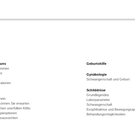
 uns
Geburtshilfe
kommen
rt
Gynäkologie
Schwangerschaft und Geburt
kationen
Schilddrüse
Grundlegendes
mein
Laborparameter
önnen Sie erwarten
Schwangerschaft
hen unerfüllten KiWu
Exophthalmus und Bewegungsap
pieoptionen
Behandlungsmöglichkeiten
gsaussichten