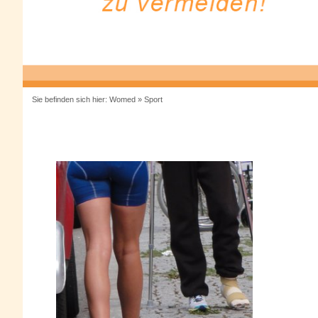
Sie befinden sich hier:
Womed
»
Sport