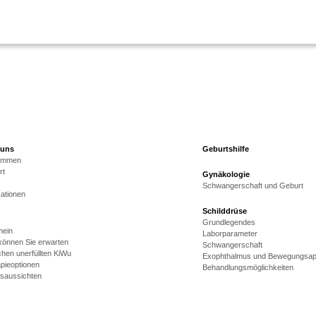
 uns
Geburtshilfe
kommen
rt
Gynäkologie
Schwangerschaft und Geburt
kationen
Schilddrüse
Grundlegendes
mein
Laborparameter
önnen Sie erwarten
Schwangerschaft
hen unerfüllten KiWu
Exophthalmus und Bewegungsap
pieoptionen
Behandlungsmöglichkeiten
gsaussichten