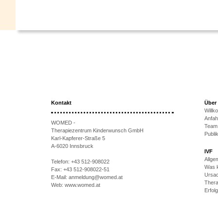
Kontakt
Über
Will
Anfah
WOMED -
Team
Therapiezentrum Kinderwunsch GmbH
Publi
Karl-Kapferer-Straße 5
A-6020 Innsbruck
IVF
Allge
Telefon:
+43 512-908022
Was k
Fax:
+43 512-908022-51
Ursac
E-Mail:
anmeldung@womed.at
Thera
Web:
www.womed.at
Erfol