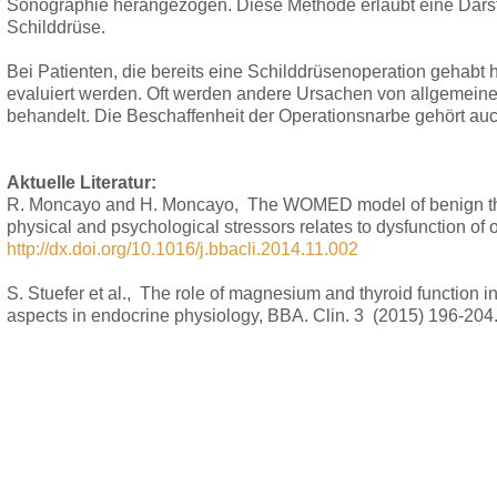
Sonographie herangezogen. Diese Methode erlaubt eine Darst
Schilddrüse.
Bei Patienten, die bereits eine Schilddrüsenoperation geha
evaluiert werden. Oft werden andere Ursachen von allgemeinen
behandelt. Die Beschaffenheit der Operationsnarbe gehört a
Aktuelle Literatur:
R. Moncayo and H. Moncayo, The WOMED model of benign thy
physical and psychological stressors relates to dysfunction of
http://dx.doi.org/10.1016/j.bbacli.2014.11.002
S. Stuefer et al., The role of magnesium and thyroid function in 
aspects in endocrine physiology, BBA. Clin. 3 (2015) 196-204