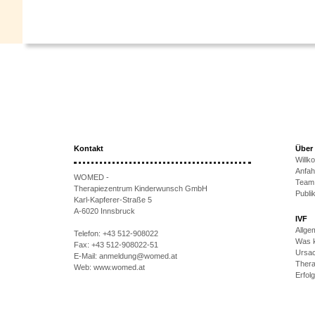
Kontakt
Über
Will
Anfah
WOMED -
Team
Therapiezentrum Kinderwunsch GmbH
Publi
Karl-Kapferer-Straße 5
A-6020 Innsbruck
IVF
Allge
Telefon:
+43 512-908022
Was k
Fax:
+43 512-908022-51
Ursac
E-Mail:
anmeldung@womed.at
Thera
Web:
www.womed.at
Erfol