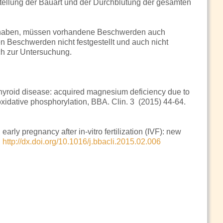
ellung der Bauart und der Durchblutung der gesamten
bt haben, müssen vorhandene Beschwerden auch
 Beschwerden nicht festgestellt und auch nicht
uch zur Untersuchung.
roid disease: acquired magnesium deficiency due to
 oxidative phosphorylation, BBA. Clin. 3 (2015) 44-64.
early pregnancy after in-vitro fertilization (IVF): new
.
http://dx.doi.org/10.1016/j.bbacli.2015.02.006