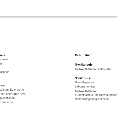
 uns
Geburtshilfe
kommen
rt
Gynäkologie
Schwangerschaft und Geburt
kationen
Schilddrüse
Grundlegendes
mein
Laborparameter
önnen Sie erwarten
Schwangerschaft
hen unerfüllten KiWu
Exophthalmus und Bewegungsap
pieoptionen
Behandlungsmöglichkeiten
gsaussichten