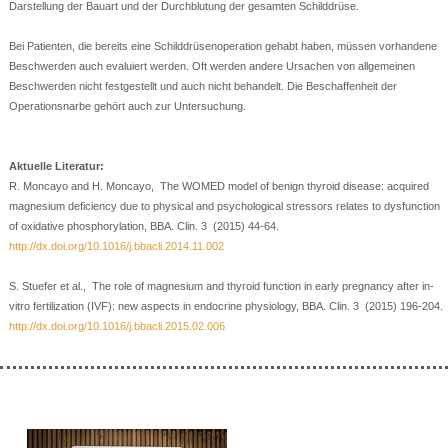
Darstellung der Bauart und der Durchblutung der gesamten Schilddrüse.
Bei Patienten, die bereits eine Schilddrüsenoperation gehabt haben, müssen vorhandene
Beschwerden auch evaluiert werden. Oft werden andere Ursachen von allgemeinen
Beschwerden nicht festgestellt und auch nicht behandelt. Die Beschaffenheit der
Operationsnarbe gehört auch zur Untersuchung.
Aktuelle Literatur:
R. Moncayo and H. Moncayo, The WOMED model of benign thyroid disease: acquired
magnesium deficiency due to physical and psychological stressors relates to dysfunction
of oxidative phosphorylation, BBA. Clin. 3 (2015) 44-64.
http://dx.doi.org/10.1016/j.bbacli.2014.11.002
S. Stuefer et al., The role of magnesium and thyroid function in early pregnancy after in-
vitro fertilization (IVF): new aspects in endocrine physiology, BBA. Clin. 3 (2015) 196-204.
http://dx.doi.org/10.1016/j.bbacli.2015.02.006