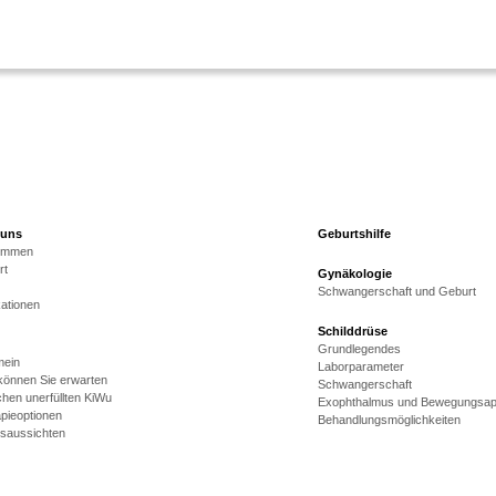
 uns
Geburtshilfe
kommen
rt
Gynäkologie
Schwangerschaft und Geburt
kationen
Schilddrüse
Grundlegendes
mein
Laborparameter
önnen Sie erwarten
Schwangerschaft
hen unerfüllten KiWu
Exophthalmus und Bewegungsap
pieoptionen
Behandlungsmöglichkeiten
gsaussichten