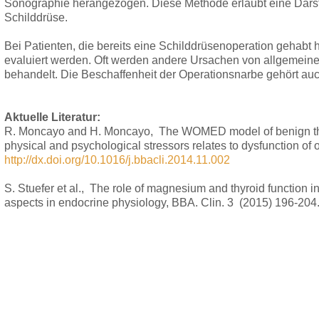
Sonographie herangezogen. Diese Methode erlaubt eine Darst
Schilddrüse.
Bei Patienten, die bereits eine Schilddrüsenoperation geha
evaluiert werden. Oft werden andere Ursachen von allgemeinen
behandelt. Die Beschaffenheit der Operationsnarbe gehört a
Aktuelle Literatur:
R. Moncayo and H. Moncayo, The WOMED model of benign thy
physical and psychological stressors relates to dysfunction of
http://dx.doi.org/10.1016/j.bbacli.2014.11.002
S. Stuefer et al., The role of magnesium and thyroid function in 
aspects in endocrine physiology, BBA. Clin. 3 (2015) 196-204