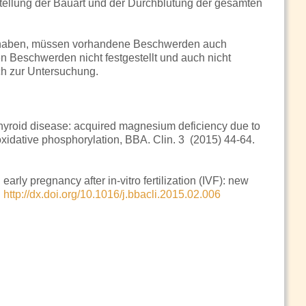
ellung der Bauart und der Durchblutung der gesamten
bt haben, müssen vorhandene Beschwerden auch
 Beschwerden nicht festgestellt und auch nicht
uch zur Untersuchung.
roid disease: acquired magnesium deficiency due to
 oxidative phosphorylation, BBA. Clin. 3 (2015) 44-64.
early pregnancy after in-vitro fertilization (IVF): new
.
http://dx.doi.org/10.1016/j.bbacli.2015.02.006