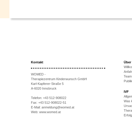
Kontakt
Über
Will
Anfah
WOMED -
Team
Therapiezentrum Kinderwunsch GmbH
Publi
Karl-Kapferer-Straße 5
A-6020 Innsbruck
IVF
Allge
Telefon:
+43 512-908022
Was k
Fax:
+43 512-908022-51
Ursac
E-Mail:
anmeldung@womed.at
Thera
Web:
www.womed.at
Erfol