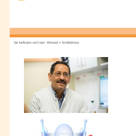
Sie befinden sich hier:
Womed
»
Schilddrüse