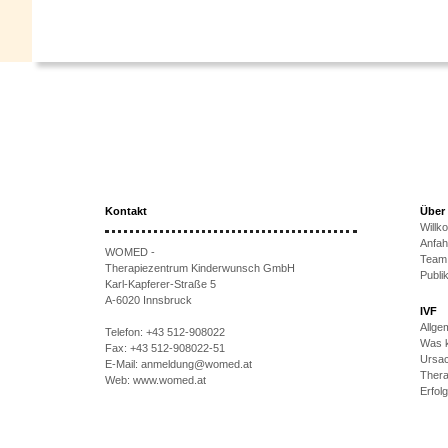
Kontakt
Über
Will
Anfah
WOMED -
Team
Therapiezentrum Kinderwunsch GmbH
Publi
Karl-Kapferer-Straße 5
A-6020 Innsbruck
IVF
Allge
Telefon:
+43 512-908022
Was k
Fax:
+43 512-908022-51
Ursac
E-Mail:
anmeldung@womed.at
Thera
Web:
www.womed.at
Erfol