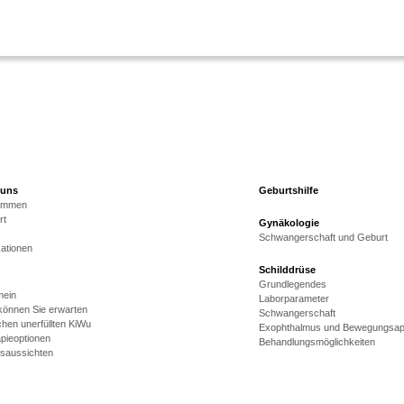
 uns
Geburtshilfe
kommen
rt
Gynäkologie
Schwangerschaft und Geburt
kationen
Schilddrüse
Grundlegendes
mein
Laborparameter
önnen Sie erwarten
Schwangerschaft
hen unerfüllten KiWu
Exophthalmus und Bewegungsap
pieoptionen
Behandlungsmöglichkeiten
gsaussichten