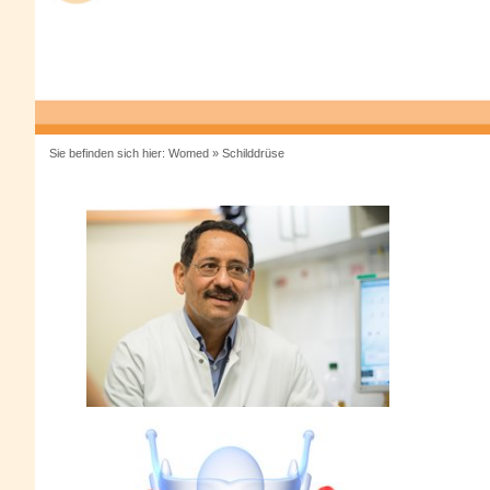
Sie befinden sich hier:
Womed
»
Schilddrüse