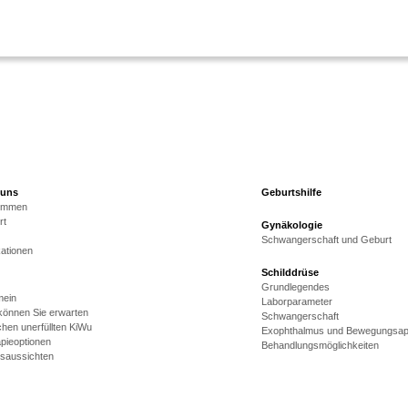
 uns
Geburtshilfe
kommen
rt
Gynäkologie
Schwangerschaft und Geburt
kationen
Schilddrüse
Grundlegendes
mein
Laborparameter
önnen Sie erwarten
Schwangerschaft
hen unerfüllten KiWu
Exophthalmus und Bewegungsap
pieoptionen
Behandlungsmöglichkeiten
gsaussichten