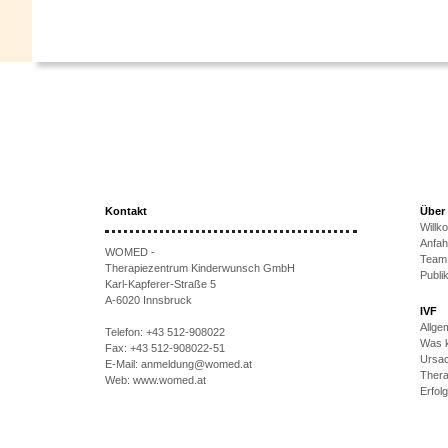
Kontakt
Über
Will
Anfah
WOMED -
Team
Therapiezentrum Kinderwunsch GmbH
Publi
Karl-Kapferer-Straße 5
A-6020 Innsbruck
IVF
Allge
Telefon:
+43 512-908022
Was k
Fax:
+43 512-908022-51
Ursac
E-Mail:
anmeldung@womed.at
Thera
Web:
www.womed.at
Erfol