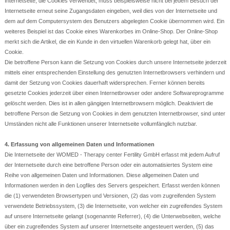
Internetseite, die Cookies verwendet, muss beispielsweise nicht bei jedem Besuch der
Internetseite erneut seine Zugangsdaten eingeben, weil dies von der Internetseite und
dem auf dem Computersystem des Benutzers abgelegten Cookie übernommen wird. Ein
weiteres Beispiel ist das Cookie eines Warenkorbes im Online-Shop. Der Online-Shop
merkt sich die Artikel, die ein Kunde in den virtuellen Warenkorb gelegt hat, über ein
Cookie.
Die betroffene Person kann die Setzung von Cookies durch unsere Internetseite jederzeit
mittels einer entsprechenden Einstellung des genutzten Internetbrowsers verhindern und
damit der Setzung von Cookies dauerhaft widersprechen. Ferner können bereits
gesetzte Cookies jederzeit über einen Internetbrowser oder andere Softwareprogramme
gelöscht werden. Dies ist in allen gängigen Internetbrowsern möglich. Deaktiviert die
betroffene Person die Setzung von Cookies in dem genutzten Internetbrowser, sind unter
Umständen nicht alle Funktionen unserer Internetseite vollumfänglich nutzbar.
4. Erfassung von allgemeinen Daten und Informationen
Die Internetseite der WOMED - Therapy center Fertility GmbH erfasst mit jedem Aufruf
der Internetseite durch eine betroffene Person oder ein automatisiertes System eine
Reihe von allgemeinen Daten und Informationen. Diese allgemeinen Daten und
Informationen werden in den Logfiles des Servers gespeichert. Erfasst werden können
die (1) verwendeten Browsertypen und Versionen, (2) das vom zugreifenden System
verwendete Betriebssystem, (3) die Internetseite, von welcher ein zugreifendes System
auf unsere Internetseite gelangt (sogenannte Referrer), (4) die Unterwebseiten, welche
über ein zugreifendes System auf unserer Internetseite angesteuert werden, (5) das