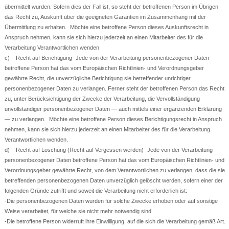
übermittelt wurden. Sofern dies der Fall ist, so steht der betroffenen Person im Übrigen
das Recht zu, Auskunft über die geeigneten Garantien im Zusammenhang mit der
Übermittlung zu erhalten. Möchte eine betroffene Person dieses Auskunftsrecht in
Anspruch nehmen, kann sie sich hierzu jederzeit an einen Mitarbeiter des für die
Verarbeitung Verantwortlichen wenden.
c) Recht auf Berichtigung Jede von der Verarbeitung personenbezogener Daten
betroffene Person hat das vom Europäischen Richtlinien- und Verordnungsgeber
gewährte Recht, die unverzügliche Berichtigung sie betreffender unrichtiger
personenbezogener Daten zu verlangen. Ferner steht der betroffenen Person das Recht
zu, unter Berücksichtigung der Zwecke der Verarbeitung, die Vervollständigung
unvollständiger personenbezogener Daten — auch mittels einer ergänzenden Erklärung
— zu verlangen. Möchte eine betroffene Person dieses Berichtigungsrecht in Anspruch
nehmen, kann sie sich hierzu jederzeit an einen Mitarbeiter des für die Verarbeitung
Verantwortlichen wenden.
d) Recht auf Löschung (Recht auf Vergessen werden) Jede von der Verarbeitung
personenbezogener Daten betroffene Person hat das vom Europäischen Richtlinien- und
Verordnungsgeber gewährte Recht, von dem Verantwortlichen zu verlangen, dass die sie
betreffenden personenbezogenen Daten unverzüglich gelöscht werden, sofern einer der
folgenden Gründe zutrifft und soweit die Verarbeitung nicht erforderlich ist:
-Die personenbezogenen Daten wurden für solche Zwecke erhoben oder auf sonstige
Weise verarbeitet, für welche sie nicht mehr notwendig sind.
-Die betroffene Person widerruft ihre Einwilligung, auf die sich die Verarbeitung gemäß Art.