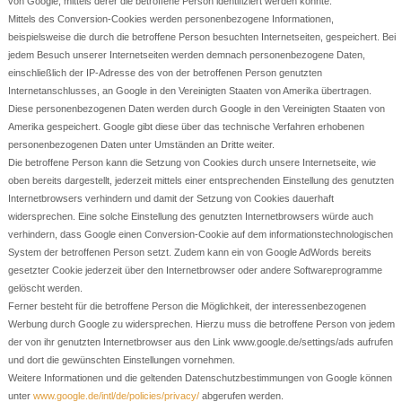
von Google, mittels derer die betroffene Person identifiziert werden könnte.
Mittels des Conversion-Cookies werden personenbezogene Informationen,
beispielsweise die durch die betroffene Person besuchten Internetseiten, gespeichert. Bei
jedem Besuch unserer Internetseiten werden demnach personenbezogene Daten,
einschließlich der IP-Adresse des von der betroffenen Person genutzten
Internetanschlusses, an Google in den Vereinigten Staaten von Amerika übertragen.
Diese personenbezogenen Daten werden durch Google in den Vereinigten Staaten von
Amerika gespeichert. Google gibt diese über das technische Verfahren erhobenen
personenbezogenen Daten unter Umständen an Dritte weiter.
Die betroffene Person kann die Setzung von Cookies durch unsere Internetseite, wie
oben bereits dargestellt, jederzeit mittels einer entsprechenden Einstellung des genutzten
Internetbrowsers verhindern und damit der Setzung von Cookies dauerhaft
widersprechen. Eine solche Einstellung des genutzten Internetbrowsers würde auch
verhindern, dass Google einen Conversion-Cookie auf dem informationstechnologischen
System der betroffenen Person setzt. Zudem kann ein von Google AdWords bereits
gesetzter Cookie jederzeit über den Internetbrowser oder andere Softwareprogramme
gelöscht werden.
Ferner besteht für die betroffene Person die Möglichkeit, der interessenbezogenen
Werbung durch Google zu widersprechen. Hierzu muss die betroffene Person von jedem
der von ihr genutzten Internetbrowser aus den Link www.google.de/settings/ads aufrufen
und dort die gewünschten Einstellungen vornehmen.
Weitere Informationen und die geltenden Datenschutzbestimmungen von Google können
unter
www.google.de/intl/de/policies/privacy/
abgerufen werden.