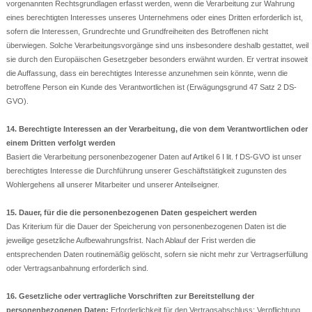
vorgenannten Rechtsgrundlagen erfasst werden, wenn die Verarbeitung zur Wahrung
eines berechtigten Interesses unseres Unternehmens oder eines Dritten erforderlich ist,
sofern die Interessen, Grundrechte und Grundfreiheiten des Betroffenen nicht
überwiegen. Solche Verarbeitungsvorgänge sind uns insbesondere deshalb gestattet, weil
sie durch den Europäischen Gesetzgeber besonders erwähnt wurden. Er vertrat insoweit
die Auffassung, dass ein berechtigtes Interesse anzunehmen sein könnte, wenn die
betroffene Person ein Kunde des Verantwortlichen ist (Erwägungsgrund 47 Satz 2 DS-
GVO).
14. Berechtigte Interessen an der Verarbeitung, die von dem Verantwortlichen oder
einem Dritten verfolgt werden
Basiert die Verarbeitung personenbezogener Daten auf Artikel 6 I lit. f DS-GVO ist unser
berechtigtes Interesse die Durchführung unserer Geschäftstätigkeit zugunsten des
Wohlergehens all unserer Mitarbeiter und unserer Anteilseigner.
15. Dauer, für die die personenbezogenen Daten gespeichert werden
Das Kriterium für die Dauer der Speicherung von personenbezogenen Daten ist die
jeweilige gesetzliche Aufbewahrungsfrist. Nach Ablauf der Frist werden die
entsprechenden Daten routinemäßig gelöscht, sofern sie nicht mehr zur Vertragserfüllung
oder Vertragsanbahnung erforderlich sind.
16. Gesetzliche oder vertragliche Vorschriften zur Bereitstellung der
personenbezogenen Daten;
Erforderlichkeit für den Vertragsabschluss; Verpflichtung