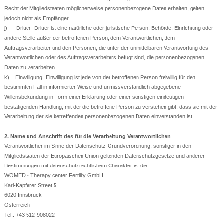
Recht der Mitgliedstaaten möglicherweise personenbezogene Daten erhalten, gelten
jedoch nicht als Empfänger.
j) Dritter Dritter ist eine natürliche oder juristische Person, Behörde, Einrichtung oder
andere Stelle außer der betroffenen Person, dem Verantwortlichen, dem
Auftragsverarbeiter und den Personen, die unter der unmittelbaren Verantwortung des
Verantwortlichen oder des Auftragsverarbeiters befugt sind, die personenbezogenen
Daten zu verarbeiten.
k) Einwilligung Einwilligung ist jede von der betroffenen Person freiwillig für den
bestimmten Fall in informierter Weise und unmissverständlich abgegebene
Willensbekundung in Form einer Erklärung oder einer sonstigen eindeutigen
bestätigenden Handlung, mit der die betroffene Person zu verstehen gibt, dass sie mit der
Verarbeitung der sie betreffenden personenbezogenen Daten einverstanden ist.
2. Name und Anschrift des für die Verarbeitung Verantwortlichen
Verantwortlicher im Sinne der Datenschutz-Grundverordnung, sonstiger in den
Mitgliedstaaten der Europäischen Union geltenden Datenschutzgesetze und anderer
Bestimmungen mit datenschutzrechtlichem Charakter ist die:
WOMED - Therapy center Fertility GmbH
Karl-Kapferer Street 5
6020 Innsbruck
Österreich
Tel.: +43 512-908022