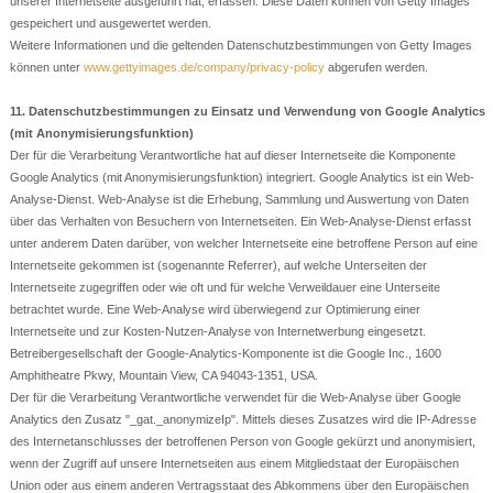
unserer Internetseite ausgeführt hat, erfassen. Diese Daten können von Getty Images
gespeichert und ausgewertet werden.
Weitere Informationen und die geltenden Datenschutzbestimmungen von Getty Images
können unter
www.gettyimages.de/company/privacy-policy
abgerufen werden.
11. Datenschutzbestimmungen zu Einsatz und Verwendung von Google Analytics
(mit Anonymisierungsfunktion)
Der für die Verarbeitung Verantwortliche hat auf dieser Internetseite die Komponente
Google Analytics (mit Anonymisierungsfunktion) integriert. Google Analytics ist ein Web-
Analyse-Dienst. Web-Analyse ist die Erhebung, Sammlung und Auswertung von Daten
über das Verhalten von Besuchern von Internetseiten. Ein Web-Analyse-Dienst erfasst
unter anderem Daten darüber, von welcher Internetseite eine betroffene Person auf eine
Internetseite gekommen ist (sogenannte Referrer), auf welche Unterseiten der
Internetseite zugegriffen oder wie oft und für welche Verweildauer eine Unterseite
betrachtet wurde. Eine Web-Analyse wird überwiegend zur Optimierung einer
Internetseite und zur Kosten-Nutzen-Analyse von Internetwerbung eingesetzt.
Betreibergesellschaft der Google-Analytics-Komponente ist die Google Inc., 1600
Amphitheatre Pkwy, Mountain View, CA 94043-1351, USA.
Der für die Verarbeitung Verantwortliche verwendet für die Web-Analyse über Google
Analytics den Zusatz "_gat._anonymizeIp". Mittels dieses Zusatzes wird die IP-Adresse
des Internetanschlusses der betroffenen Person von Google gekürzt und anonymisiert,
wenn der Zugriff auf unsere Internetseiten aus einem Mitgliedstaat der Europäischen
Union oder aus einem anderen Vertragsstaat des Abkommens über den Europäischen