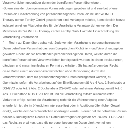
Verantwortlichen gegenüber denen der betroffenen Person überwiegen.
-Sofern eine der oben genannten Voraussetzungen gegeben ist und eine betroffene
Person die Einschränkung von personenbezogenen Daten, die bei der WOMED -
Therapy center Fertility GmbH gespeichert sind, verlangen möchte, kann sie sich hierzu
jederzeit an einen Mitarbeiter des für die Verarbeitung Verantwortlichen wenden. Der
Mitarbeiter der WOMED - Therapy center Fertility GmbH wird die Einschränkung der
Verarbeitung veranlassen.
f) Recht auf Datenübertragbarkeit Jede von der Verarbeitung personenbezogener
Daten betroffene Person hat das vom Europäischen Richtlinien- und Verordnungsgeber
gewährte Recht, die sie betreffenden personenbezogenen Daten, welche durch die
betroffene Person einem Verantwortlichen bereitgestellt wurden, in einem strukturierten,
gängigen und maschinenlesbaren Format zu erhalten. Sie hat außerdem das Recht,
diese Daten einem anderen Verantwortlichen ohne Behinderung durch den
Verantwortlichen, dem die personenbezogenen Daten bereitgestellt wurden, zu
übermitteln, sofern die Verarbeitung auf der Einwilligung gemäß Art. 6 Abs. 1 Buchstabe a
DS-GVO oder Art. 9 Abs. 2 Buchstabe a DS-GVO oder auf einem Vertrag gemäß Art. 6
Abs. 1 Buchstabe b DS-GVO beruht und die Verarbeitung mithilfe automatisierter
Verfahren erfolgt, sofern die Verarbeitung nicht für die Wahrnehmung einer Aufgabe
erforderlich ist, die im öffentlichen Interesse liegt oder in Ausübung öffentlicher Gewalt
erfolgt, welche dem Verantwortlichen übertragen wurde. Ferner hat die betroffene Person
bei der Ausübung ihres Rechts auf Datenübertragbarkeit gemäß Art. 20 Abs. 1 DS-GVO
das Recht, zu erwirken, dass die personenbezogenen Daten direkt von einem