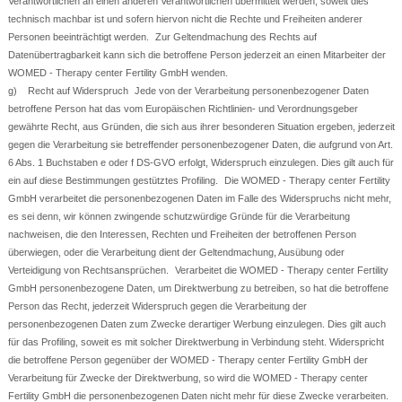
Verantwortlichen an einen anderen Verantwortlichen übermittelt werden, soweit dies
technisch machbar ist und sofern hiervon nicht die Rechte und Freiheiten anderer
Personen beeinträchtigt werden. Zur Geltendmachung des Rechts auf
Datenübertragbarkeit kann sich die betroffene Person jederzeit an einen Mitarbeiter der
WOMED - Therapy center Fertility GmbH wenden.
g) Recht auf Widerspruch Jede von der Verarbeitung personenbezogener Daten
betroffene Person hat das vom Europäischen Richtlinien- und Verordnungsgeber
gewährte Recht, aus Gründen, die sich aus ihrer besonderen Situation ergeben, jederzeit
gegen die Verarbeitung sie betreffender personenbezogener Daten, die aufgrund von Art.
6 Abs. 1 Buchstaben e oder f DS-GVO erfolgt, Widerspruch einzulegen. Dies gilt auch für
ein auf diese Bestimmungen gestütztes Profiling. Die WOMED - Therapy center Fertility
GmbH verarbeitet die personenbezogenen Daten im Falle des Widerspruchs nicht mehr,
es sei denn, wir können zwingende schutzwürdige Gründe für die Verarbeitung
nachweisen, die den Interessen, Rechten und Freiheiten der betroffenen Person
überwiegen, oder die Verarbeitung dient der Geltendmachung, Ausübung oder
Verteidigung von Rechtsansprüchen. Verarbeitet die WOMED - Therapy center Fertility
GmbH personenbezogene Daten, um Direktwerbung zu betreiben, so hat die betroffene
Person das Recht, jederzeit Widerspruch gegen die Verarbeitung der
personenbezogenen Daten zum Zwecke derartiger Werbung einzulegen. Dies gilt auch
für das Profiling, soweit es mit solcher Direktwerbung in Verbindung steht. Widerspricht
die betroffene Person gegenüber der WOMED - Therapy center Fertility GmbH der
Verarbeitung für Zwecke der Direktwerbung, so wird die WOMED - Therapy center
Fertility GmbH die personenbezogenen Daten nicht mehr für diese Zwecke verarbeiten.