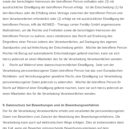
sowie der berechtigten Interessen der betroffenen Person enthalten oder (3) mit
ausdrücklicher Einwilligung der betroffenen Person erfolgt. Ist die Entscheidung (1) für
den Abschluss oder die Erfüllung eines Vertrags zwischen der betroffenen Person und
dem Verantwortlichen erforderlich oder (2) erfolgt sie mit ausdrücklicher Einwilligung der
betroffenen Person, trifft die WOMED - Therapy center Fertility GmbH angemessene
Maßnahmen, um die Rechte und Freiheiten sowie die berechtigten Interessen der
betroffenen Person zu wahren, wozu mindestens das Recht auf Erwirkung des
Eingreifens einer Person seitens des Verantwortlichen, auf Darlegung des eigenen
Standpunkts und auf Anfechtung der Entscheidung gehört. Möchte die betroffene Person
Rechte mit Bezug auf automatisierte Entscheidungen geltend machen, kann sie sich
hierzu jederzeit an einen Mitarbeiter des für die Verarbeitung Verantwortlichen wenden.
i) Recht auf Widerruf einer datenschutzrechtlichen Einwilligung Jede von der
Verarbeitung personenbezogener Daten betroffene Person hat das vom Europäischen
Richtlinien- und Verordnungsgeber gewährte Recht, eine Einwilligung zur Verarbeitung
personenbezogener Daten jederzeit zu widerrufen. Möchte die betroffene Person ihr
Recht auf Widerruf einer Einwilligung geltend machen, kann sie sich hierzu jederzeit an
einen Mitarbeiter des für die Verarbeitung Verantwortlichen wenden.
9. Datenschutz bei Bewerbungen und im Bewerbungsverfahren
Der für die Verarbeitung Verantwortliche erhebt und verarbeitet die personenbezogenen
Daten von Bewerbern zum Zwecke der Abwicklung des Bewerbungsverfahrens. Die
Verarbeitung kann auch auf elektronischem Wege erfolgen. Dies ist insbesondere dann
der Fall, wenn ein Bewerber entsprechende Bewerbungsunterlagen auf dem