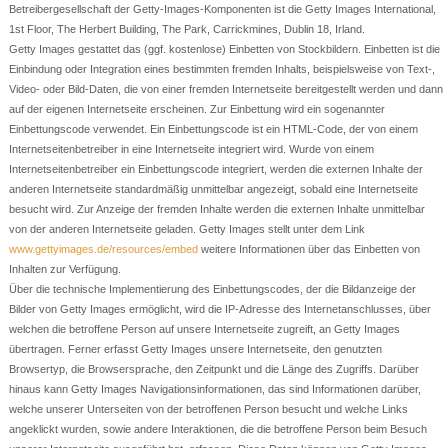
Betreibergesellschaft der Getty-Images-Komponenten ist die Getty Images International,
1st Floor, The Herbert Building, The Park, Carrickmines, Dublin 18, Irland.
Getty Images gestattet das (ggf. kostenlose) Einbetten von Stockbildern. Einbetten ist die
Einbindung oder Integration eines bestimmten fremden Inhalts, beispielsweise von Text-,
Video- oder Bild-Daten, die von einer fremden Internetseite bereitgestellt werden und dann
auf der eigenen Internetseite erscheinen. Zur Einbettung wird ein sogenannter
Einbettungscode verwendet. Ein Einbettungscode ist ein HTML-Code, der von einem
Internetseitenbetreiber in eine Internetseite integriert wird. Wurde von einem
Internetseitenbetreiber ein Einbettungscode integriert, werden die externen Inhalte der
anderen Internetseite standardmäßig unmittelbar angezeigt, sobald eine Internetseite
besucht wird. Zur Anzeige der fremden Inhalte werden die externen Inhalte unmittelbar
von der anderen Internetseite geladen. Getty Images stellt unter dem Link
www.gettyimages.de/resources/embed
weitere Informationen über das Einbetten von
Inhalten zur Verfügung.
Über die technische Implementierung des Einbettungscodes, der die Bildanzeige der
Bilder von Getty Images ermöglicht, wird die IP-Adresse des Internetanschlusses, über
welchen die betroffene Person auf unsere Internetseite zugreift, an Getty Images
übertragen. Ferner erfasst Getty Images unsere Internetseite, den genutzten
Browsertyp, die Browsersprache, den Zeitpunkt und die Länge des Zugriffs. Darüber
hinaus kann Getty Images Navigationsinformationen, das sind Informationen darüber,
welche unserer Unterseiten von der betroffenen Person besucht und welche Links
angeklickt wurden, sowie andere Interaktionen, die die betroffene Person beim Besuch