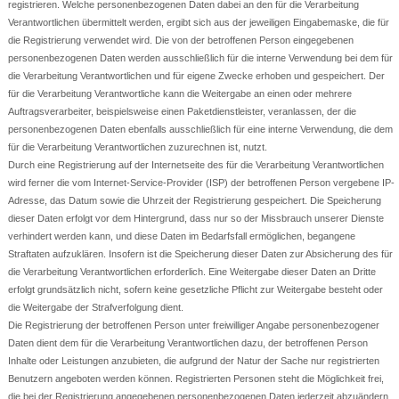
registrieren. Welche personenbezogenen Daten dabei an den für die Verarbeitung
Verantwortlichen übermittelt werden, ergibt sich aus der jeweiligen Eingabemaske, die für
die Registrierung verwendet wird. Die von der betroffenen Person eingegebenen
personenbezogenen Daten werden ausschließlich für die interne Verwendung bei dem für
die Verarbeitung Verantwortlichen und für eigene Zwecke erhoben und gespeichert. Der
für die Verarbeitung Verantwortliche kann die Weitergabe an einen oder mehrere
Auftragsverarbeiter, beispielsweise einen Paketdienstleister, veranlassen, der die
personenbezogenen Daten ebenfalls ausschließlich für eine interne Verwendung, die dem
für die Verarbeitung Verantwortlichen zuzurechnen ist, nutzt.
Durch eine Registrierung auf der Internetseite des für die Verarbeitung Verantwortlichen
wird ferner die vom Internet-Service-Provider (ISP) der betroffenen Person vergebene IP-
Adresse, das Datum sowie die Uhrzeit der Registrierung gespeichert. Die Speicherung
dieser Daten erfolgt vor dem Hintergrund, dass nur so der Missbrauch unserer Dienste
verhindert werden kann, und diese Daten im Bedarfsfall ermöglichen, begangene
Straftaten aufzuklären. Insofern ist die Speicherung dieser Daten zur Absicherung des für
die Verarbeitung Verantwortlichen erforderlich. Eine Weitergabe dieser Daten an Dritte
erfolgt grundsätzlich nicht, sofern keine gesetzliche Pflicht zur Weitergabe besteht oder
die Weitergabe der Strafverfolgung dient.
Die Registrierung der betroffenen Person unter freiwilliger Angabe personenbezogener
Daten dient dem für die Verarbeitung Verantwortlichen dazu, der betroffenen Person
Inhalte oder Leistungen anzubieten, die aufgrund der Natur der Sache nur registrierten
Benutzern angeboten werden können. Registrierten Personen steht die Möglichkeit frei,
die bei der Registrierung angegebenen personenbezogenen Daten jederzeit abzuändern