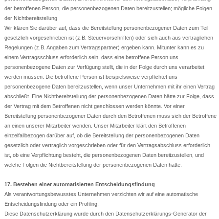
der betroffenen Person, die personenbezogenen Daten bereitzustellen; mögliche Folgen
der Nichtbereitstellung
Wir klären Sie darüber auf, dass die Bereitstellung personenbezogener Daten zum Teil
gesetzlich vorgeschrieben ist (z.B. Steuervorschriften) oder sich auch aus vertraglichen
Regelungen (z.B. Angaben zum Vertragspartner) ergeben kann. Mitunter kann es zu
einem Vertragsschluss erforderlich sein, dass eine betroffene Person uns
personenbezogene Daten zur Verfügung stellt, die in der Folge durch uns verarbeitet
werden müssen. Die betroffene Person ist beispielsweise verpflichtet uns
personenbezogene Daten bereitzustellen, wenn unser Unternehmen mit ihr einen Vertrag
abschließt. Eine Nichtbereitstellung der personenbezogenen Daten hätte zur Folge, dass
der Vertrag mit dem Betroffenen nicht geschlossen werden könnte. Vor einer
Bereitstellung personenbezogener Daten durch den Betroffenen muss sich der Betroffene
an einen unserer Mitarbeiter wenden. Unser Mitarbeiter klärt den Betroffenen
einzelfallbezogen darüber auf, ob die Bereitstellung der personenbezogenen Daten
gesetzlich oder vertraglich vorgeschrieben oder für den Vertragsabschluss erforderlich
ist, ob eine Verpflichtung besteht, die personenbezogenen Daten bereitzustellen, und
welche Folgen die Nichtbereitstellung der personenbezogenen Daten hätte.
17. Bestehen einer automatisierten Entscheidungsfindung
Als verantwortungsbewusstes Unternehmen verzichten wir auf eine automatische
Entscheidungsfindung oder ein Profiling.
Diese Datenschutzerklärung wurde durch den Datenschutzerklärungs-Generator der