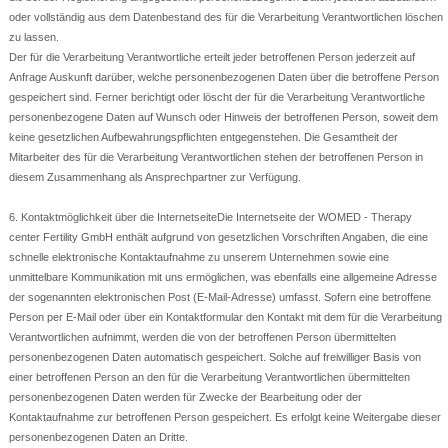
oder vollständig aus dem Datenbestand des für die Verarbeitung Verantwortlichen löschen
zu lassen.
Der für die Verarbeitung Verantwortliche erteilt jeder betroffenen Person jederzeit auf
Anfrage Auskunft darüber, welche personenbezogenen Daten über die betroffene Person
gespeichert sind. Ferner berichtigt oder löscht der für die Verarbeitung Verantwortliche
personenbezogene Daten auf Wunsch oder Hinweis der betroffenen Person, soweit dem
keine gesetzlichen Aufbewahrungspflichten entgegenstehen. Die Gesamtheit der
Mitarbeiter des für die Verarbeitung Verantwortlichen stehen der betroffenen Person in
diesem Zusammenhang als Ansprechpartner zur Verfügung.
6. Kontaktmöglichkeit über die InternetseiteDie Internetseite der WOMED - Therapy
center Fertility GmbH enthält aufgrund von gesetzlichen Vorschriften Angaben, die eine
schnelle elektronische Kontaktaufnahme zu unserem Unternehmen sowie eine
unmittelbare Kommunikation mit uns ermöglichen, was ebenfalls eine allgemeine Adresse
der sogenannten elektronischen Post (E-Mail-Adresse) umfasst. Sofern eine betroffene
Person per E-Mail oder über ein Kontaktformular den Kontakt mit dem für die Verarbeitung
Verantwortlichen aufnimmt, werden die von der betroffenen Person übermittelten
personenbezogenen Daten automatisch gespeichert. Solche auf freiwilliger Basis von
einer betroffenen Person an den für die Verarbeitung Verantwortlichen übermittelten
personenbezogenen Daten werden für Zwecke der Bearbeitung oder der
Kontaktaufnahme zur betroffenen Person gespeichert. Es erfolgt keine Weitergabe dieser
personenbezogenen Daten an Dritte.