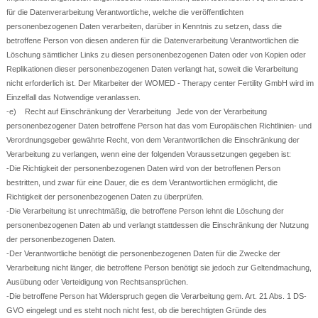
für die Datenverarbeitung Verantwortliche, welche die veröffentlichten
personenbezogenen Daten verarbeiten, darüber in Kenntnis zu setzen, dass die
betroffene Person von diesen anderen für die Datenverarbeitung Verantwortlichen die
Löschung sämtlicher Links zu diesen personenbezogenen Daten oder von Kopien oder
Replikationen dieser personenbezogenen Daten verlangt hat, soweit die Verarbeitung
nicht erforderlich ist. Der Mitarbeiter der WOMED - Therapy center Fertility GmbH wird im
Einzelfall das Notwendige veranlassen.
-e) Recht auf Einschränkung der Verarbeitung Jede von der Verarbeitung
personenbezogener Daten betroffene Person hat das vom Europäischen Richtlinien- und
Verordnungsgeber gewährte Recht, von dem Verantwortlichen die Einschränkung der
Verarbeitung zu verlangen, wenn eine der folgenden Voraussetzungen gegeben ist:
-Die Richtigkeit der personenbezogenen Daten wird von der betroffenen Person
bestritten, und zwar für eine Dauer, die es dem Verantwortlichen ermöglicht, die
Richtigkeit der personenbezogenen Daten zu überprüfen.
-Die Verarbeitung ist unrechtmäßig, die betroffene Person lehnt die Löschung der
personenbezogenen Daten ab und verlangt stattdessen die Einschränkung der Nutzung
der personenbezogenen Daten.
-Der Verantwortliche benötigt die personenbezogenen Daten für die Zwecke der
Verarbeitung nicht länger, die betroffene Person benötigt sie jedoch zur Geltendmachung,
Ausübung oder Verteidigung von Rechtsansprüchen.
-Die betroffene Person hat Widerspruch gegen die Verarbeitung gem. Art. 21 Abs. 1 DS-
GVO eingelegt und es steht noch nicht fest, ob die berechtigten Gründe des