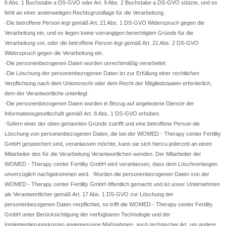
6 Abs. 1 Buchstabe a DS-GVO oder Art. 9 Abs. 2 Buchstabe a DS-GVO stützte, und es
fehlt an einer anderweitigen Rechtsgrundlage für die Verarbeitung.
-Die betroffene Person legt gemäß Art. 21 Abs. 1 DS-GVO Widerspruch gegen die
Verarbeitung ein, und es liegen keine vorrangigen berechtigten Gründe für die
Verarbeitung vor, oder die betroffene Person legt gemäß Art. 21 Abs. 2 DS-GVO
Widerspruch gegen die Verarbeitung ein.
-Die personenbezogenen Daten wurden unrechtmäßig verarbeitet.
-Die Löschung der personenbezogenen Daten ist zur Erfüllung einer rechtlichen
Verpflichtung nach dem Unionsrecht oder dem Recht der Mitgliedstaaten erforderlich,
dem der Verantwortliche unterliegt.
-Die personenbezogenen Daten wurden in Bezug auf angebotene Dienste der
Informationsgesellschaft gemäß Art. 8 Abs. 1 DS-GVO erhoben.
-Sofern einer der oben genannten Gründe zutrifft und eine betroffene Person die
Löschung von personenbezogenen Daten, die bei der WOMED - Therapy center Fertility
GmbH gespeichert sind, veranlassen möchte, kann sie sich hierzu jederzeit an einen
Mitarbeiter des für die Verarbeitung Verantwortlichen wenden. Der Mitarbeiter der
WOMED - Therapy center Fertility GmbH wird veranlassen, dass dem Löschverlangen
unverzüglich nachgekommen wird. Wurden die personenbezogenen Daten von der
WOMED - Therapy center Fertility GmbH öffentlich gemacht und ist unser Unternehmen
als Verantwortlicher gemäß Art. 17 Abs. 1 DS-GVO zur Löschung der
personenbezogenen Daten verpflichtet, so trifft die WOMED - Therapy center Fertility
GmbH unter Berücksichtigung der verfügbaren Technologie und der
Implementierungskosten angemessene Maßnahmen, auch technischer Art, um andere