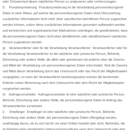
oder Ortswechsel dieser natürlichen Person zu analysieren oder vorherzusagen.
f) Pseudonymisierung Pseudonymisierung ist die Verarbeitung personenbezogener
Daten in einer Weise, auf welche die personenbezogenen Daten ohne Hinzuziehung
zusätzlicher Informationen nicht mehr einer spezifischen betroffenen Person zugeordnet
werden können, sofern diese zusätzlichen Informationen gesondert aufbewahrt werden
und technischen und organisatorischen Maßnahmen unterliegen, die gewährleisten, dass
die personenbezogenen Daten nicht einer identifizierten oder identifizierbaren natürlichen
Person zugewiesen werden.
g) Verantwortlicher oder für die Verarbeitung Verantwortlicher Verantwortlicher oder für
die Verarbeitung Verantwortlicher ist die natürliche oder juristische Person, Behörde,
Einrichtung oder andere Stelle, die allein oder gemeinsam mit anderen über die Zwecke
und Mittel der Verarbeitung von personenbezogenen Daten entscheidet. Sind die Zwecke
und Mittel dieser Verarbeitung durch das Unionsrecht oder das Recht der Mitgliedstaaten
vorgegeben, so kann der Verantwortliche beziehungsweise können die bestimmten
Kriterien seiner Benennung nach dem Unionsrecht oder dem Recht der Mitgliedstaaten
vorgesehen werden.
h) Auftragsverarbeiter Auftragsverarbeiter ist eine natürliche oder juristische Person,
Behörde, Einrichtung oder andere Stelle, die personenbezogene Daten im Auftrag des
Verantwortlichen verarbeitet.
i) Empfänger Empfänger ist eine natürliche oder juristische Person, Behörde,
Einrichtung oder andere Stelle, der personenbezogene Daten offengelegt werden,
unabhängig davon, ob es sich bei ihr um einen Dritten handelt oder nicht. Behörden, die
im Rahmen eines bestimmten Untersuchungsauftrags nach dem Unionsrecht oder dem