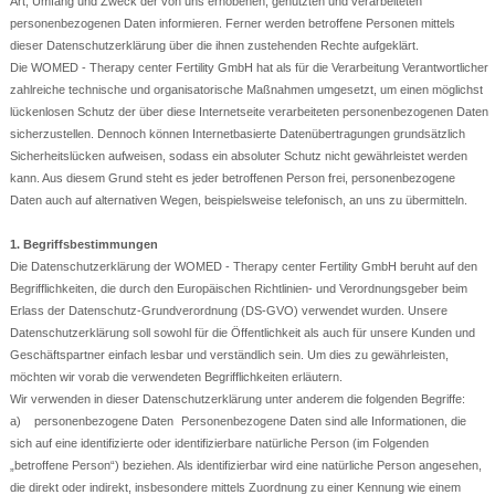
Art, Umfang und Zweck der von uns erhobenen, genutzten und verarbeiteten
personenbezogenen Daten informieren. Ferner werden betroffene Personen mittels
dieser Datenschutzerklärung über die ihnen zustehenden Rechte aufgeklärt.
Die WOMED - Therapy center Fertility GmbH hat als für die Verarbeitung Verantwortlicher
zahlreiche technische und organisatorische Maßnahmen umgesetzt, um einen möglichst
lückenlosen Schutz der über diese Internetseite verarbeiteten personenbezogenen Daten
sicherzustellen. Dennoch können Internetbasierte Datenübertragungen grundsätzlich
Sicherheitslücken aufweisen, sodass ein absoluter Schutz nicht gewährleistet werden
kann. Aus diesem Grund steht es jeder betroffenen Person frei, personenbezogene
Daten auch auf alternativen Wegen, beispielsweise telefonisch, an uns zu übermitteln.
1. Begriffsbestimmungen
Die Datenschutzerklärung der WOMED - Therapy center Fertility GmbH beruht auf den
Begrifflichkeiten, die durch den Europäischen Richtlinien- und Verordnungsgeber beim
Erlass der Datenschutz-Grundverordnung (DS-GVO) verwendet wurden. Unsere
Datenschutzerklärung soll sowohl für die Öffentlichkeit als auch für unsere Kunden und
Geschäftspartner einfach lesbar und verständlich sein. Um dies zu gewährleisten,
möchten wir vorab die verwendeten Begrifflichkeiten erläutern.
Wir verwenden in dieser Datenschutzerklärung unter anderem die folgenden Begriffe:
a) personenbezogene Daten Personenbezogene Daten sind alle Informationen, die
sich auf eine identifizierte oder identifizierbare natürliche Person (im Folgenden
„betroffene Person“) beziehen. Als identifizierbar wird eine natürliche Person angesehen,
die direkt oder indirekt, insbesondere mittels Zuordnung zu einer Kennung wie einem