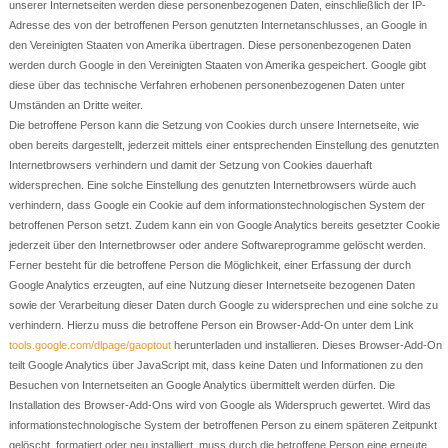
unserer Internetseiten werden diese personenbezogenen Daten, einschließlich der IP-
Adresse des von der betroffenen Person genutzten Internetanschlusses, an Google in
den Vereinigten Staaten von Amerika übertragen. Diese personenbezogenen Daten
werden durch Google in den Vereinigten Staaten von Amerika gespeichert. Google gibt
diese über das technische Verfahren erhobenen personenbezogenen Daten unter
Umständen an Dritte weiter.
Die betroffene Person kann die Setzung von Cookies durch unsere Internetseite, wie
oben bereits dargestellt, jederzeit mittels einer entsprechenden Einstellung des genutzten
Internetbrowsers verhindern und damit der Setzung von Cookies dauerhaft
widersprechen. Eine solche Einstellung des genutzten Internetbrowsers würde auch
verhindern, dass Google ein Cookie auf dem informationstechnologischen System der
betroffenen Person setzt. Zudem kann ein von Google Analytics bereits gesetzter Cookie
jederzeit über den Internetbrowser oder andere Softwareprogramme gelöscht werden.
Ferner besteht für die betroffene Person die Möglichkeit, einer Erfassung der durch
Google Analytics erzeugten, auf eine Nutzung dieser Internetseite bezogenen Daten
sowie der Verarbeitung dieser Daten durch Google zu widersprechen und eine solche zu
verhindern. Hierzu muss die betroffene Person ein Browser-Add-On unter dem Link
tools.google.com/dlpage/gaoptout
herunterladen und installieren. Dieses Browser-Add-On
teilt Google Analytics über JavaScript mit, dass keine Daten und Informationen zu den
Besuchen von Internetseiten an Google Analytics übermittelt werden dürfen. Die
Installation des Browser-Add-Ons wird von Google als Widerspruch gewertet. Wird das
informationstechnologische System der betroffenen Person zu einem späteren Zeitpunkt
gelöscht, formatiert oder neu installiert, muss durch die betroffene Person eine erneute