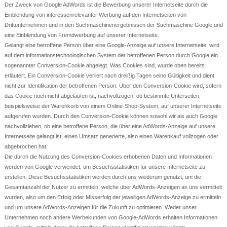
Der Zweck von Google AdWords ist die Bewerbung unserer Internetseite durch die
Einblendung von interessenrelevanter Werbung auf den Internetseiten von
Drittunternehmen und in den Suchmaschinenergebnissen der Suchmaschine Google und
eine Einblendung von Fremdwerbung auf unserer Internetseite.
Gelangt eine betroffene Person über eine Google-Anzeige auf unsere Internetseite, wird
auf dem informationstechnologischen System der betroffenen Person durch Google ein
sogenannter Conversion-Cookie abgelegt. Was Cookies sind, wurde oben bereits
erläutert. Ein Conversion-Cookie verliert nach dreißig Tagen seine Gültigkeit und dient
nicht zur Identifikation der betroffenen Person. Über den Conversion-Cookie wird, sofern
das Cookie noch nicht abgelaufen ist, nachvollzogen, ob bestimmte Unterseiten,
beispielsweise der Warenkorb von einem Online-Shop-System, auf unserer Internetseite
aufgerufen wurden. Durch den Conversion-Cookie können sowohl wir als auch Google
nachvollziehen, ob eine betroffene Person, die über eine AdWords-Anzeige auf unsere
Internetseite gelangt ist, einen Umsatz generierte, also einen Warenkauf vollzogen oder
abgebrochen hat.
Die durch die Nutzung des Conversion-Cookies erhobenen Daten und Informationen
werden von Google verwendet, um Besuchsstatistiken für unsere Internetseite zu
erstellen. Diese Besuchsstatistiken werden durch uns wiederum genutzt, um die
Gesamtanzahl der Nutzer zu ermitteln, welche über AdWords-Anzeigen an uns vermittelt
wurden, also um den Erfolg oder Misserfolg der jeweiligen AdWords-Anzeige zu ermitteln
und um unsere AdWords-Anzeigen für die Zukunft zu optimieren. Weder unser
Unternehmen noch andere Werbekunden von Google-AdWords erhalten Informationen