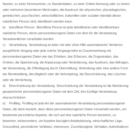
Namen, zu einer Kennnummer, zu Standortdaten, zu einer Online-Kennung oder zu einem
oder mehreren besonderen Merkmalen, die Ausdruck der physischen, physiologischen,
genetischen, psychischen, wirtschaftlichen, kulturellen oder sozialen Identität dieser
natürlichen Person sind, identifiziert werden kann.
b) betroffene Person Betroffene Person ist jede identifizierte oder identifizierbare
natürliche Person, deren personenbezogene Daten von dem für die Verarbeitung
Verantwortlichen verarbeitet werden.
c) Verarbeitung Verarbeitung ist jeder mit oder ohne Hilfe automatisierter Verfahren
ausgeführte Vorgang oder jede solche Vorgangsreihe im Zusammenhang mit
personenbezogenen Daten wie das Erheben, das Erfassen, die Organisation, das
Ordnen, die Speicherung, die Anpassung oder Veränderung, das Auslesen, das Abfragen,
die Verwendung, die Offenlegung durch Übermittlung, Verbreitung oder eine andere Form
der Bereitstellung, den Abgleich oder die Verknüpfung, die Einschränkung, das Löschen
oder die Vernichtung.
d) Einschränkung der Verarbeitung Einschränkung der Verarbeitung ist die Markierung
gespeicherter personenbezogener Daten mit dem Ziel, ihre künftige Verarbeitung
einzuschränken.
e) Profiling Profiling ist jede Art der automatisierten Verarbeitung personenbezogener
Daten, die darin besteht, dass diese personenbezogenen Daten verwendet werden, um
bestimmte persönliche Aspekte, die sich auf eine natürliche Person beziehen, zu
bewerten, insbesondere, um Aspekte bezüglich Arbeitsleistung, wirtschaftlicher Lage,
Gesundheit, persönlicher Vorlieben, Interessen, Zuverlässigkeit, Verhalten, Aufenthaltsort