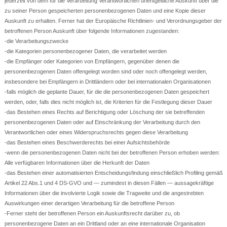
jederzeit von dem für die Verarbeitung Verantwortlichen unentgeltliche Auskunft über die
zu seiner Person gespeicherten personenbezogenen Daten und eine Kopie dieser
Auskunft zu erhalten. Ferner hat der Europäische Richtlinien- und Verordnungsgeber der
betroffenen Person Auskunft über folgende Informationen zugestanden:
-die Verarbeitungszwecke
-die Kategorien personenbezogener Daten, die verarbeitet werden
-die Empfänger oder Kategorien von Empfängern, gegenüber denen die
personenbezogenen Daten offengelegt worden sind oder noch offengelegt werden,
insbesondere bei Empfängern in Drittländern oder bei internationalen Organisationen
-falls möglich die geplante Dauer, für die die personenbezogenen Daten gespeichert
werden, oder, falls dies nicht möglich ist, die Kriterien für die Festlegung dieser Dauer
-das Bestehen eines Rechts auf Berichtigung oder Löschung der sie betreffenden
personenbezogenen Daten oder auf Einschränkung der Verarbeitung durch den
Verantwortlichen oder eines Widerspruchsrechts gegen diese Verarbeitung
-das Bestehen eines Beschwerderechts bei einer Aufsichtsbehörde
-wenn die personenbezogenen Daten nicht bei der betroffenen Person erhoben werden:
Alle verfügbaren Informationen über die Herkunft der Daten
-das Bestehen einer automatisierten Entscheidungsfindung einschließlich Profiling gemäß
Artikel 22 Abs.1 und 4 DS-GVO und — zumindest in diesen Fällen — aussagekräftige
Informationen über die involvierte Logik sowie die Tragweite und die angestrebten
Auswirkungen einer derartigen Verarbeitung für die betroffene Person
-Ferner steht der betroffenen Person ein Auskunftsrecht darüber zu, ob
personenbezogene Daten an ein Drittland oder an eine internationale Organisation