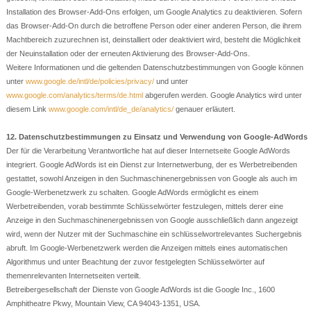
Installation des Browser-Add-Ons erfolgen, um Google Analytics zu deaktivieren. Sofern
das Browser-Add-On durch die betroffene Person oder einer anderen Person, die ihrem
Machtbereich zuzurechnen ist, deinstalliert oder deaktiviert wird, besteht die Möglichkeit
der Neuinstallation oder der erneuten Aktivierung des Browser-Add-Ons.
Weitere Informationen und die geltenden Datenschutzbestimmungen von Google können
unter
www.google.de/intl/de/policies/privacy/
und unter
www.google.com/analytics/terms/de.html
abgerufen werden. Google Analytics wird unter
diesem Link
www.google.com/intl/de_de/analytics/
genauer erläutert.
12. Datenschutzbestimmungen zu Einsatz und Verwendung von Google-AdWords
Der für die Verarbeitung Verantwortliche hat auf dieser Internetseite Google AdWords
integriert. Google AdWords ist ein Dienst zur Internetwerbung, der es Werbetreibenden
gestattet, sowohl Anzeigen in den Suchmaschinenergebnissen von Google als auch im
Google-Werbenetzwerk zu schalten. Google AdWords ermöglicht es einem
Werbetreibenden, vorab bestimmte Schlüsselwörter festzulegen, mittels derer eine
Anzeige in den Suchmaschinenergebnissen von Google ausschließlich dann angezeigt
wird, wenn der Nutzer mit der Suchmaschine ein schlüsselwortrelevantes Suchergebnis
abruft. Im Google-Werbenetzwerk werden die Anzeigen mittels eines automatischen
Algorithmus und unter Beachtung der zuvor festgelegten Schlüsselwörter auf
themenrelevanten Internetseiten verteilt.
Betreibergesellschaft der Dienste von Google AdWords ist die Google Inc., 1600
Amphitheatre Pkwy, Mountain View, CA 94043-1351, USA.