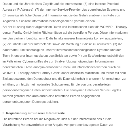
Datum und die Uhrzeit eines Zugriffs auf die Internetseite, (6) eine Internet-Protokoll-
Adresse (IP-Adresse), (7) der Internet-Service-Provider des zugreifenden Systems und
(8) sonstige ähnliche Daten und Informationen, die der Gefahrenabwehr im Falle von
Angriffen auf unsere informationstechnologischen Systeme dienen.
Bei der Nutzung dieser allgemeinen Daten und Informationen zieht die WOMED - Therapy
center Fertility GmbH keine Rückschlüsse auf die betroffene Person. Diese Informationen
werden vielmehr benötigt, um (1) die Inhalte unserer Internetseite korrekt auszuliefern,
(2) die Inhalte unserer Internetseite sowie die Werbung für diese zu optimieren, (3) die
dauerhafte Funktionsfähigkeit unserer informationstechnologischen Systeme und der
Technik unserer Internetseite zu gewährleisten sowie (4) um Strafverfolgungsbehörden
im Falle eines Cyberangriffes die zur Strafverfolgung notwendigen Informationen
bereitzustellen. Diese anonym erhobenen Daten und Informationen werden durch die
WOMED - Therapy center Fertility GmbH daher einerseits statistisch und ferner mit dem
Ziel ausgewertet, den Datenschutz und die Datensicherheit in unserem Unternehmen zu
erhöhen, um letztlich ein optimales Schutzniveau für die von uns verarbeiteten
personenbezogenen Daten sicherzustellen. Die anonymen Daten der Server-Logfiles
werden getrennt von allen durch eine betroffene Person angegebenen
personenbezogenen Daten gespeichert.
5. Registrierung auf unserer Internetseite
Die betroffene Person hat die Möglichkeit, sich auf der Internetseite des für die
Verarbeitung Verantwortlichen unter Angabe von personenbezogenen Daten zu