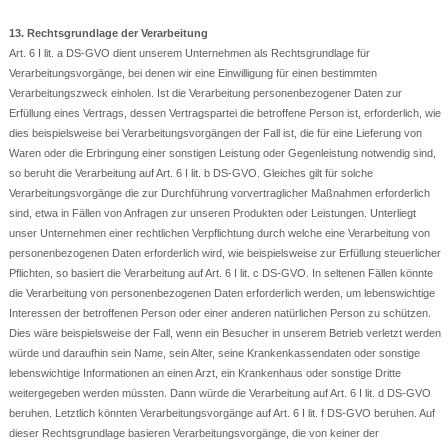
13. Rechtsgrundlage der Verarbeitung
Art. 6 I lit. a DS-GVO dient unserem Unternehmen als Rechtsgrundlage für
Verarbeitungsvorgänge, bei denen wir eine Einwilligung für einen bestimmten
Verarbeitungszweck einholen. Ist die Verarbeitung personenbezogener Daten zur
Erfüllung eines Vertrags, dessen Vertragspartei die betroffene Person ist, erforderlich, wie
dies beispielsweise bei Verarbeitungsvorgängen der Fall ist, die für eine Lieferung von
Waren oder die Erbringung einer sonstigen Leistung oder Gegenleistung notwendig sind,
so beruht die Verarbeitung auf Art. 6 I lit. b DS-GVO. Gleiches gilt für solche
Verarbeitungsvorgänge die zur Durchführung vorvertraglicher Maßnahmen erforderlich
sind, etwa in Fällen von Anfragen zur unseren Produkten oder Leistungen. Unterliegt
unser Unternehmen einer rechtlichen Verpflichtung durch welche eine Verarbeitung von
personenbezogenen Daten erforderlich wird, wie beispielsweise zur Erfüllung steuerlicher
Pflichten, so basiert die Verarbeitung auf Art. 6 I lit. c DS-GVO. In seltenen Fällen könnte
die Verarbeitung von personenbezogenen Daten erforderlich werden, um lebenswichtige
Interessen der betroffenen Person oder einer anderen natürlichen Person zu schützen.
Dies wäre beispielsweise der Fall, wenn ein Besucher in unserem Betrieb verletzt werden
würde und daraufhin sein Name, sein Alter, seine Krankenkassendaten oder sonstige
lebenswichtige Informationen an einen Arzt, ein Krankenhaus oder sonstige Dritte
weitergegeben werden müssten. Dann würde die Verarbeitung auf Art. 6 I lit. d DS-GVO
beruhen. Letztlich könnten Verarbeitungsvorgänge auf Art. 6 I lit. f DS-GVO beruhen. Auf
dieser Rechtsgrundlage basieren Verarbeitungsvorgänge, die von keiner der