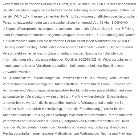
Zudem hat die betroffene Person das Recht, aus Gründen, die sich aus ihrer besonderen
Situation ergeben, gegen die sie betreffende Verarbeitung personenbezogener Daten, die
bei der WOMED - Therapy center Fertility GmbH zu wissenschaftlichen oder historischen
Forschungszwecken oder zu statistischen Zwecken gemäß Art. 89 Abs. 1 DS-GVO
erfolgen, Widerspruch einzulegen, es sei denn, eine solche Verarbeitung ist zur Erfüllung
einer im öffentlichen Interesse liegenden Aufgabe erforderlich. Zur Ausübung des Rechts
auf Widerspruch kann sich die betroffene Person direkt jeden Mitarbeiter der WOMED -
Therapy center Fertility GmbH oder einen anderen Mitarbeiter wenden. Der betroffenen
Person steht es ferner frei, im Zusammenhang mit der Nutzung von Diensten der
Informationsgesellschaft, ungeachtet der Richtlinie 2002/58/EG, ihr Widerspruchsrecht
mittels automatisierter Verfahren auszuüben, bei denen technische Spezifikationen
verwendet werden.
h) Automatisierte Entscheidungen im Einzelfall einschließlich Profiling Jede von der
Verarbeitung personenbezogener Daten betroffene Person hat das vom Europäischen
Richtlinien- und Verordnungsgeber gewährte Recht, nicht einer ausschließlich auf einer
automatisierten Verarbeitung — einschließlich Profiling — beruhenden Entscheidung
unterworfen zu werden, die ihr gegenüber rechtliche Wirkung entfaltet oder sie in
ähnlicher Weise erheblich beeinträchtigt, sofern die Entscheidung (1) nicht für den
Abschluss oder die Erfüllung eines Vertrags zwischen der betroffenen Person und dem
Verantwortlichen erforderlich ist, oder (2) aufgrund von Rechtsvorschriften der Union
oder der Mitgliedstaaten, denen der Verantwortliche unterliegt, zulässig ist und diese
Rechtsvorschriften angemessene Maßnahmen zur Wahrung der Rechte und Freiheiten