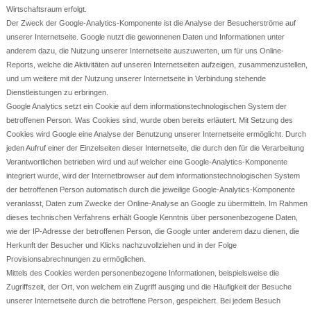
Wirtschaftsraum erfolgt.
Der Zweck der Google-Analytics-Komponente ist die Analyse der Besucherströme auf
unserer Internetseite. Google nutzt die gewonnenen Daten und Informationen unter
anderem dazu, die Nutzung unserer Internetseite auszuwerten, um für uns Online-
Reports, welche die Aktivitäten auf unseren Internetseiten aufzeigen, zusammenzustellen,
und um weitere mit der Nutzung unserer Internetseite in Verbindung stehende
Dienstleistungen zu erbringen.
Google Analytics setzt ein Cookie auf dem informationstechnologischen System der
betroffenen Person. Was Cookies sind, wurde oben bereits erläutert. Mit Setzung des
Cookies wird Google eine Analyse der Benutzung unserer Internetseite ermöglicht. Durch
jeden Aufruf einer der Einzelseiten dieser Internetseite, die durch den für die Verarbeitung
Verantwortlichen betrieben wird und auf welcher eine Google-Analytics-Komponente
integriert wurde, wird der Internetbrowser auf dem informationstechnologischen System
der betroffenen Person automatisch durch die jeweilige Google-Analytics-Komponente
veranlasst, Daten zum Zwecke der Online-Analyse an Google zu übermitteln. Im Rahmen
dieses technischen Verfahrens erhält Google Kenntnis über personenbezogene Daten,
wie der IP-Adresse der betroffenen Person, die Google unter anderem dazu dienen, die
Herkunft der Besucher und Klicks nachzuvollziehen und in der Folge
Provisionsabrechnungen zu ermöglichen.
Mittels des Cookies werden personenbezogene Informationen, beispielsweise die
Zugriffszeit, der Ort, von welchem ein Zugriff ausging und die Häufigkeit der Besuche
unserer Internetseite durch die betroffene Person, gespeichert. Bei jedem Besuch