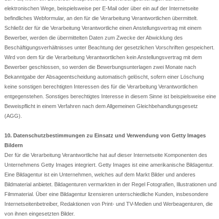
elektronischen Wege, beispielsweise per E-Mail oder über ein auf der Internetseite
befindliches Webformular, an den für die Verarbeitung Verantwortlichen übermittelt.
Schließt der für die Verarbeitung Verantwortliche einen Anstellungsvertrag mit einem
Bewerber, werden die übermittelten Daten zum Zwecke der Abwicklung des
Beschäftigungsverhältnisses unter Beachtung der gesetzlichen Vorschriften gespeichert.
Wird von dem für die Verarbeitung Verantwortlichen kein Anstellungsvertrag mit dem
Bewerber geschlossen, so werden die Bewerbungsunterlagen zwei Monate nach
Bekanntgabe der Absageentscheidung automatisch gelöscht, sofern einer Löschung
keine sonstigen berechtigten Interessen des für die Verarbeitung Verantwortlichen
entgegenstehen. Sonstiges berechtigtes Interesse in diesem Sinne ist beispielsweise eine
Beweispflicht in einem Verfahren nach dem Allgemeinen Gleichbehandlungsgesetz
(AGG).
10. Datenschutzbestimmungen zu Einsatz und Verwendung von Getty Images
Bildern
Der für die Verarbeitung Verantwortliche hat auf dieser Internetseite Komponenten des
Unternehmens Getty Images integriert. Getty Images ist eine amerikanische Bildagentur.
Eine Bildagentur ist ein Unternehmen, welches auf dem Markt Bilder und anderes
Bildmaterial anbietet. Bildagenturen vermarkten in der Regel Fotografien, Illustrationen und
Filmmaterial. Über eine Bildagentur lizensieren unterschiedliche Kunden, insbesondere
Internetseitenbetreiber, Redaktionen von Print- und TV-Medien und Werbeagenturen, die
von ihnen eingesetzten Bilder.