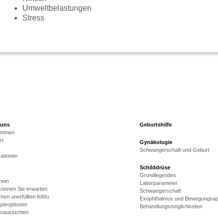
Umweltbelastungen
Stress
 uns
Geburtshilfe
kommen
rt
Gynäkologie
Schwangerschaft und Geburt
kationen
Schilddrüse
Grundlegendes
mein
Laborparameter
önnen Sie erwarten
Schwangerschaft
hen unerfüllten KiWu
Exophthalmus und Bewegungsap
pieoptionen
Behandlungsmöglichkeiten
gsaussichten