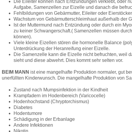
Die Eileiter können nach Entzündungen verklebt, oder nur 
Aufgabe, Samenzellen zur Eizelle und danach die befruch
Fehlbildungen von Gebärmutter, Eileiter oder Eierstöcke
Wachstum von Gebärmutterschleimhaut außerhalb der G
Ist der Muttermund nach Entzündung oder durch ein Myom
zu keiner Schwangerschaft.( Samenzellen müssen durch
können).
Viele kleine Eizellen stören die hormonelle Balance (po
Unterdrückung der Heranreifung einer Eizelle.
Die Samenzelle kann die Eizelle nicht befruchten, wei
sieht und diese abwehrt. Dies kommt sehr selten vor.
BEIM MANN
ist eine mangelhafte Produktion normaler, gut b
unerfüllten Kinderwunsch. Die mangelhafte Produktion von Sa
Zustand nach Mumpsinfektion in der Kindheit
Krampfadern im Hodenbereich (Varicocelle)
Hodenhochstand (Chryptorchismus)
Diabetes
Hodentumore
Schädigung in der Erbanlage
Andere Infektionen
Nikotin