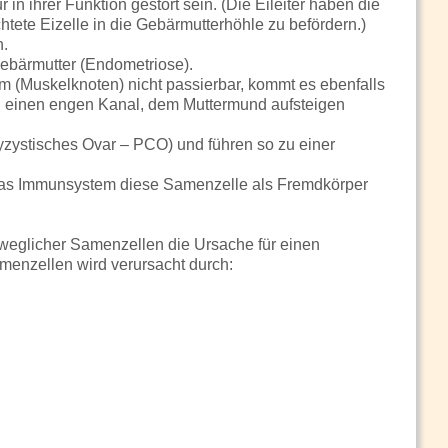
in ihrer Funktion gestört sein. (Die Eileiter haben die
tete Eizelle in die Gebärmutterhöhle zu befördern.)
n.
ebärmutter (Endometriose).
 (Muskelknoten) nicht passierbar, kommt es ebenfalls
 einen engen Kanal, dem Muttermund aufsteigen
lyzystisches Ovar – PCO) und führen so zu einer
l das Immunsystem diese Samenzelle als Fremdkörper
eweglicher Samenzellen die Ursache für einen
menzellen wird verursacht durch: