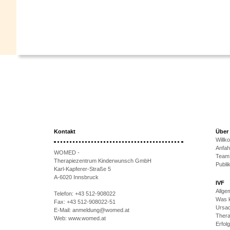
Kontakt
Über
Will
Anfah
WOMED -
Team
Therapiezentrum Kinderwunsch GmbH
Publi
Karl-Kapferer-Straße 5
A-6020 Innsbruck
IVF
Allge
Telefon:
+43 512-908022
Was k
Fax:
+43 512-908022-51
Ursac
E-Mail:
anmeldung@womed.at
Thera
Web:
www.womed.at
Erfol