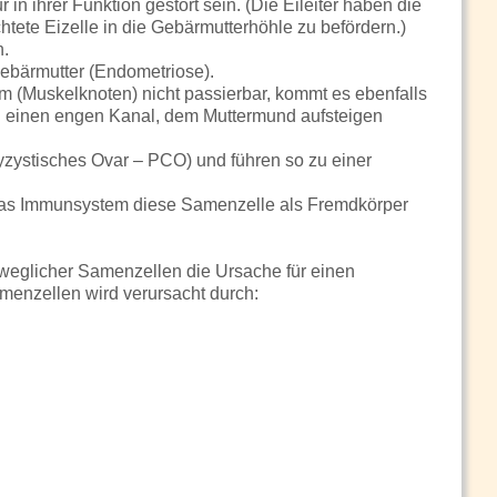
in ihrer Funktion gestört sein. (Die Eileiter haben die
tete Eizelle in die Gebärmutterhöhle zu befördern.)
n.
ebärmutter (Endometriose).
 (Muskelknoten) nicht passierbar, kommt es ebenfalls
 einen engen Kanal, dem Muttermund aufsteigen
lyzystisches Ovar – PCO) und führen so zu einer
l das Immunsystem diese Samenzelle als Fremdkörper
eweglicher Samenzellen die Ursache für einen
menzellen wird verursacht durch: