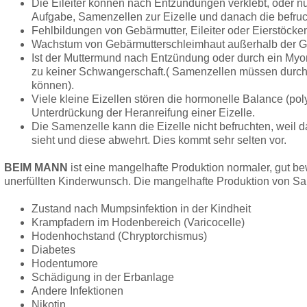
Die Eileiter können nach Entzündungen verklebt, oder nur 
Aufgabe, Samenzellen zur Eizelle und danach die befruch
Fehlbildungen von Gebärmutter, Eileiter oder Eierstöcke
Wachstum von Gebärmutterschleimhaut außerhalb der G
Ist der Muttermund nach Entzündung oder durch ein Myom
zu keiner Schwangerschaft.( Samenzellen müssen durch
können).
Viele kleine Eizellen stören die hormonelle Balance (po
Unterdrückung der Heranreifung einer Eizelle.
Die Samenzelle kann die Eizelle nicht befruchten, wei
sieht und diese abwehrt. Dies kommt sehr selten vor.
BEIM MANN
ist eine mangelhafte Produktion normaler, gut b
unerfüllten Kinderwunsch. Die mangelhafte Produktion von Sa
Zustand nach Mumpsinfektion in der Kindheit
Krampfadern im Hodenbereich (Varicocelle)
Hodenhochstand (Chryptorchismus)
Diabetes
Hodentumore
Schädigung in der Erbanlage
Andere Infektionen
Nikotin