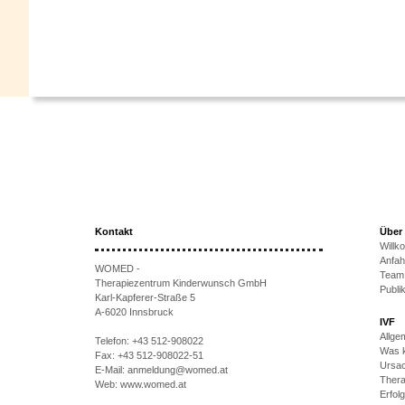
Kontakt
Über
Will
Anfah
WOMED -
Team
Therapiezentrum Kinderwunsch GmbH
Publi
Karl-Kapferer-Straße 5
A-6020 Innsbruck
IVF
Allge
Telefon:
+43 512-908022
Was k
Fax:
+43 512-908022-51
Ursac
E-Mail:
anmeldung@womed.at
Thera
Web:
www.womed.at
Erfol