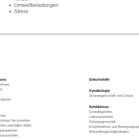
Umweltbelastungen
Stress
 uns
Geburtshilfe
kommen
rt
Gynäkologie
Schwangerschaft und Geburt
kationen
Schilddrüse
Grundlegendes
mein
Laborparameter
önnen Sie erwarten
Schwangerschaft
hen unerfüllten KiWu
Exophthalmus und Bewegungsap
pieoptionen
Behandlungsmöglichkeiten
gsaussichten