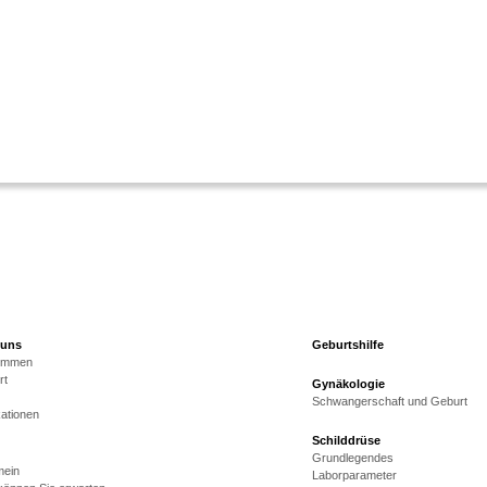
 uns
Geburtshilfe
kommen
rt
Gynäkologie
Schwangerschaft und Geburt
kationen
Schilddrüse
Grundlegendes
mein
Laborparameter