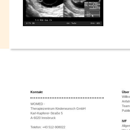
Kontakt
Über
Will
Anfah
WOMED -
Team
Therapiezentrum Kinderwunsch GmbH
Publi
Karl-Kapferer-Straße 5
A-6020 Innsbruck
IVF
Allge
Telefon:
+43 512-908022