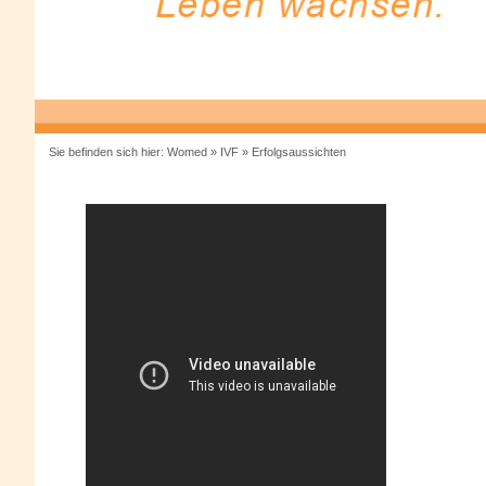
Sie befinden sich hier:
Womed
»
IVF
»
Erfolgsaussichten