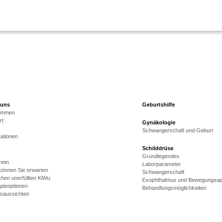
 uns
Geburtshilfe
kommen
rt
Gynäkologie
Schwangerschaft und Geburt
kationen
Schilddrüse
Grundlegendes
mein
Laborparameter
önnen Sie erwarten
Schwangerschaft
hen unerfüllten KiWu
Exophthalmus und Bewegungsap
pieoptionen
Behandlungsmöglichkeiten
gsaussichten