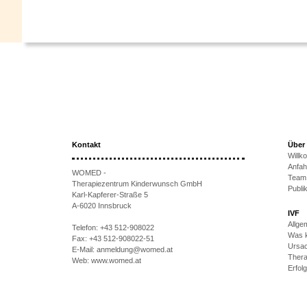
Kontakt
Über
Will
Anfah
WOMED -
Team
Therapiezentrum Kinderwunsch GmbH
Publi
Karl-Kapferer-Straße 5
A-6020 Innsbruck
IVF
Allge
Telefon:
+43 512-908022
Was k
Fax:
+43 512-908022-51
Ursac
E-Mail:
anmeldung@womed.at
Thera
Web:
www.womed.at
Erfol