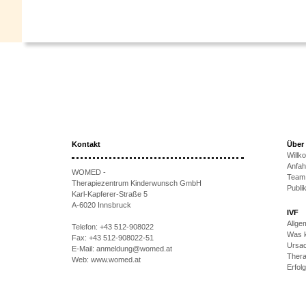
Kontakt
Über
Will
Anfah
WOMED -
Team
Therapiezentrum Kinderwunsch GmbH
Publi
Karl-Kapferer-Straße 5
A-6020 Innsbruck
IVF
Allge
Telefon:
+43 512-908022
Was k
Fax:
+43 512-908022-51
Ursac
E-Mail:
anmeldung@womed.at
Thera
Web:
www.womed.at
Erfol