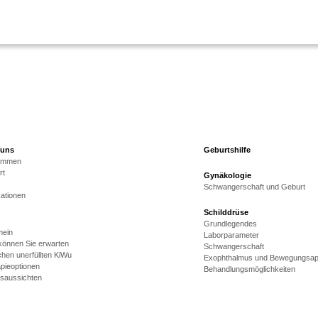
 uns
Geburtshilfe
kommen
rt
Gynäkologie
Schwangerschaft und Geburt
kationen
Schilddrüse
Grundlegendes
mein
Laborparameter
önnen Sie erwarten
Schwangerschaft
hen unerfüllten KiWu
Exophthalmus und Bewegungsap
pieoptionen
Behandlungsmöglichkeiten
gsaussichten