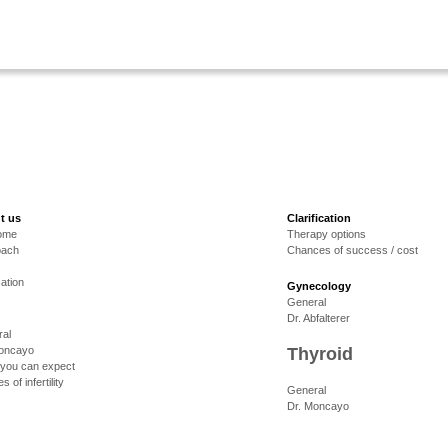
t us
Clarification
ome
Therapy options
oach
Chances of success / cost
cation
Gynecology
General
Dr. Abfalterer
al
Moncayo
Thyroid
you can expect
 of infertility
General
Dr. Moncayo