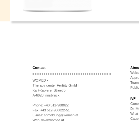
Contact
Abou
Welc
Appr
WOMED -
Team
Therapy center Fertility GmbH
Publi
Karl-Kapferer Street 5
A-6020 Innsbruck
IVF
Gener
Phone:
+43 512-908022
Dr. 
Fax:
+43 512-908022-51
What 
E-mail:
anmeldung@women.at
Causes
Web:
www.womed.at