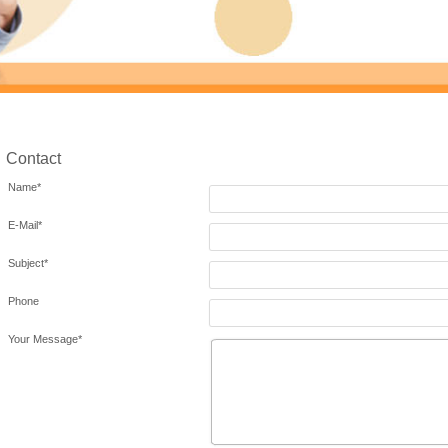
Contact
Name
*
E-Mail
*
Subject
*
Phone
Your Message
*